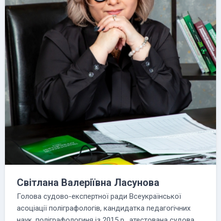
Світлана Валеріївна Ласунова
Голова судово-експертної ради Всеукраїнської
асоціації поліграфологів, кандидатка педагогічних
наук, поліграфологиня із 2015 р., атестована судова