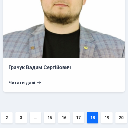
Грачук Вадим Сергійович
Читати далі
2
3
…
15
16
17
18
19
20