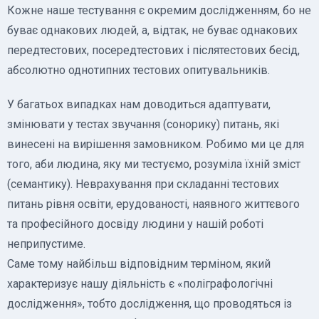
Кожне наше тестування є окремим дослідженням, бо не
буває однакових людей, а, відтак, не буває однакових
передтестових, посередтестових і післятестових бесід,
абсолютно однотипних тестових опитувальників.
У багатьох випадках нам доводиться адаптувати,
змінювати у тестах звучання (сонорику) питань, які
винесені на вирішення замовником. Робимо ми це для
того, аби людина, яку ми тестуємо, розуміла їхній зміст
(семантику). Неврахування при складанні тестових
питань рівня освіти, ерудованості, наявного життєвого
та професійного досвіду людини у нашій роботі
неприпустиме.
Саме тому найбільш відповідним терміном, який
характеризує нашу діяльність є «поліграфологічні
дослідження», тобто дослідження, що проводяться із