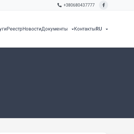
+380680437777
уги
Реестр
Новости
Документы
Контакты
RU