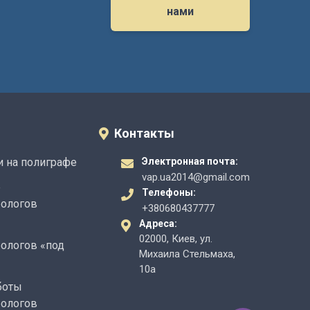
нами
Контакты
 на полиграфе
Электронная почта:
vap.ua2014@gmail.com
е
Телефоны:
фологов
+380680437777
Адреса:
02000, Киев, ул.
ологов «под
Михаила Стельмаха,
10а
боты
фологов