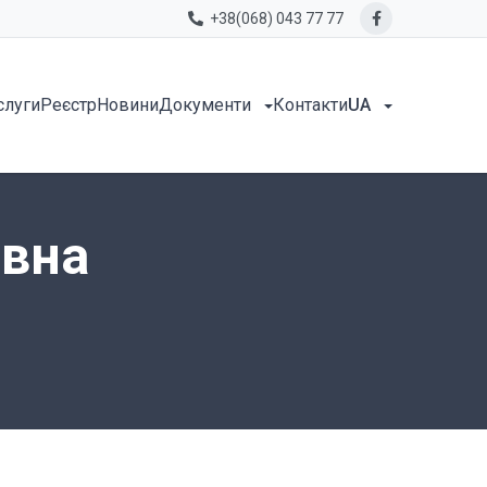
+38(068) 043 77 77
слуги
Реєстр
Новини
Документи
Контакти
UA
івна