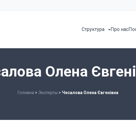
Структура
Про нас
По
алова Олена Євген
Головна
>
Эксперты
>
Чесалова Олена Євгенівна