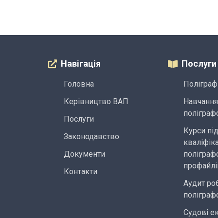
Навігація
Послуги
Головна
Поліграф
Керівництво ВАП
Навчання
поліграф
Послуги
Курси пі
Законодавство
кваліфіка
Документи
поліграфо
профайлі
Контакти
Аудит ро
поліграф
Судові е