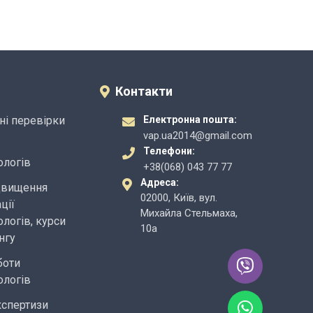
Контакти
ні перевірки
Електронна пошта:
vap.ua2014@gmail.com
Телефони:
ологів
+38(068) 043 77 77
Адреса:
двищення
02000, Київ, вул.
ції
Михайла Стельмаха,
логів, курси
10а
нгу
боти
ологів
кспертизи