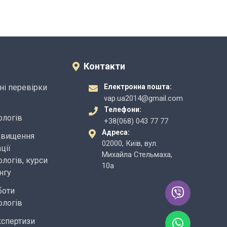
Контакти
ні перевірки
Електронна пошта:
vap.ua2014@gmail.com
Телефони:
ологів
+38(068) 043 77 77
Адреса:
двищення
02000, Київ, вул.
ції
Михайла Стельмаха,
логів, курси
10а
нгу
боти
ологів
кспертизи