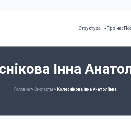
Структура
Про нас
По
снікова Інна Анатол
Головна
>
Эксперты
>
Колеснікова Інна Анатоліївна