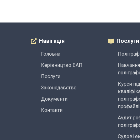
Навігація
Послуги
Головна
Поліграф
Керівництво ВАП
Навчання
поліграф
Послуги
Курси пі
Законодавство
кваліфіка
Документи
поліграфо
профайлі
Контакти
Аудит ро
поліграф
Судові е