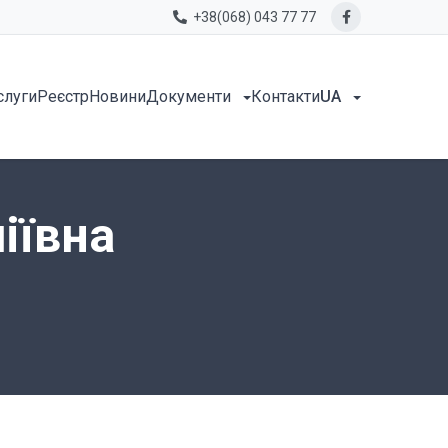
+38(068) 043 77 77
слуги
Реєстр
Новини
Документи
Контакти
UA
іївна