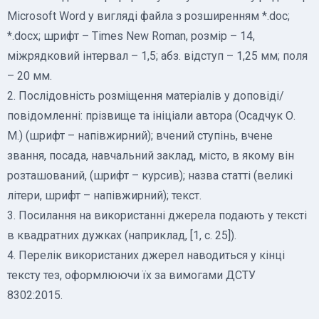
Microsoft Word у вигляді файла з розширенням *.doc;
*.doсх; шрифт – Times New Roman, розмір – 14,
міжрядковий інтервал – 1,5; абз. відступ – 1,25 мм; поля
– 20 мм.
2. Послідовність розміщення матеріалів у доповіді/
повідомленні: прізвище та ініціали автора (Осадчук О.
М.) (шрифт – напівжирний); вчений ступінь, вчене
звання, посада, навчальний заклад, місто, в якому він
розташований, (шрифт – курсив); назва статті (великі
літери, шрифт – напівжирний); текст.
3. Посилання на використанні джерела подають у тексті
в квадратних дужках (наприклад, [1, с. 25]).
4. Перелік використаних джерел наводиться у кінці
тексту тез, оформлюючи їх за вимогами ДСТУ
8302:2015.