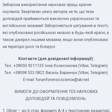
Заборона використання наукових праць країни-
окупанта: Звертаємо увагу авторів на те, що тези
доповідей приймаються виключно українською та
англійською мовами! Забороняється цитування в тексті,
які опубліковані російською мовою в будь-якій країні, а
також джерел іншими мовами, якщо вони опубліковані
на території росії та білорусі.
Контакти (для довідкової інформації):
Тел.: ‪+38050 9211135‬ Інна Колеснікова (Viber, Telegram)
Тел.: ‪+38098 533 0822‬ Василь Баранчук (Viber, Telegram)
Е-mail: forumforensicscience@ukr.net
ВИМОГИ ДО ОФОРМЛЕННЯ ТЕЗ НАУКОВИХ
ДОПОВІДЕЙ ТА ПОВІДОМЛЕНЬ:
1. Обсяг – до 6 стор. формату А-4 у текстовому редакторі