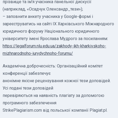
прізвище та ім’я учасника панельної дискусії
(наприклад, «Осадчук Олександр_тези»);
– заповнити анкету учасника у Google-формі і
зареєструватись на сайті ІХ Харківського Міжнародного
юридичного форуму Національного юридичного
університету імені Ярослава Мудрого за посиланням:
https://legalforum.nlu.edu.ua/zakhody-ikh-kharkivskoho-
mizhnarodnoho-iurydychnoho-forumu/
Академічна доброчесність: Організаційний комітет
конференції забезпечує
анонімне якісне рецензування кожної тези доповідей.
Усі подані тези доповідей
перевіряються на наявність плагіату за допомогою
програмного забезпечення
StrikePlagiarism.com від польської компанії Plagiat.pl.