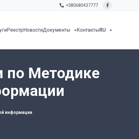
+380680437777
уги
Реестр
Новости
Документы
Контакты
RU
 по Методике
формации
ой информации