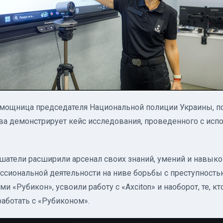
омощница председателя Национальной полиции Украины, 
а демонстрирует кейс исследования, проведенного с исп
шатели расширили арсенал своих знаний, умений и навыко
сиональной деятельности на ниве борьбы с преступностью.
ми «Рубикон», усвоили работу с «Axciton» и наоборот, те, к
 работать с «Рубиконом».