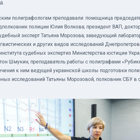
й.
йским полиграфологам преподавали: помощница председат
дполковник полиции Юлия Волкова; президент ВАП, докто
 судебный эксперт Татьяна Морозова; заведующий лаборат
нгвистических и других видов исследований Днепропетров
института судебных экспертиз Министерства юстиции Укра
тон Шмукин; преподаватель работы с полиграфами «Рубикон
ечения к ним ведущей украинской школы подготовки поли
ных исследований Татьяны Морозовой, полковник СБУ в 