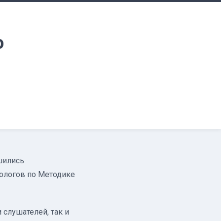
о
шились
ологов по Методике
 слушателей, так и