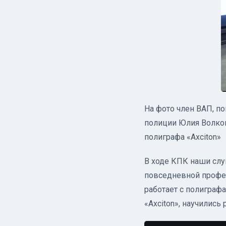
На фото член ВАП, п
полиции Юлия Волков
полиграфа «Axciton»
В ходе КПК наши слу
повседневной профес
работает с полиграфа
«Axciton», научились