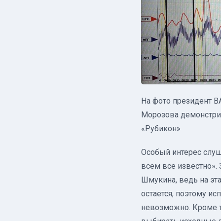
На фото президент ВА
Морозова демонстрир
«Рубикон»
Особый интерес слу
всем все известно».
Шмукина, ведь на эт
остается, поэтому ис
невозможно. Кроме т