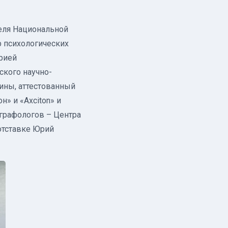
еля Национальной
р психологических
орией
ского научно-
ины, аттестованный
» и «Axciton» и
графологов – Центра
отставке Юрий