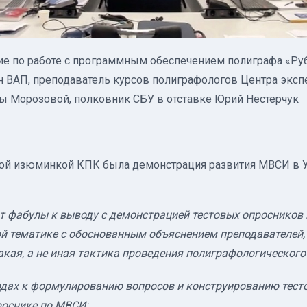
ие по работе с программным обеспечением полиграфа «Руб
н ВАП, преподаватель курсов полиграфологов Центра экс
ы Морозовой, полковник СБУ в отставке Юрий Нестерчук
ной изюминкой КПК была демонстрация развития МВСИ в У
от фабулы к выводу с демонстрацией тестовых опросников
й тематике с обоснованным объяснением преподавателей,
акая, а не иная тактика проведения полиграфологического
одах к формулированию вопросов и конструированию тесто
роснике по МВСИ;